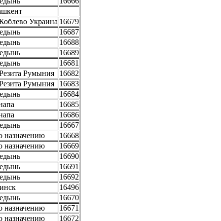
едынь
16666
ашкент
 Коблево Украина
16679
едынь
16687
едынь
16688
едынь
16689
едынь
16681
 Резита Румыния
16682
 Резита Румыния
16683
едынь
16684
напа
16685
напа
16686
едынь
16667
о назначению
16668
о назначению
16669
едынь
16690
едынь
16691
едынь
16692
инск
16496
едынь
16670
о назначению
16671
о назначению
16672