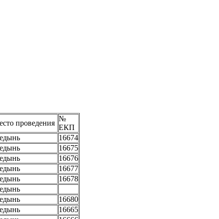
№
есто проведения
ЕКП
едынь
16674
едынь
16675
едынь
16676
едынь
16677
едынь
16678
едынь
едынь
16680
едынь
16665