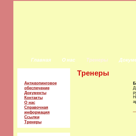
Главная
О нас
Тренеры
Докум
Тренеры
Главное меню
Антидопинговое
Б
обеспечение
Д
р
Документы
Н
Контакты
а
О нас
Справочная
_
информация
Ссылки
Тренеры