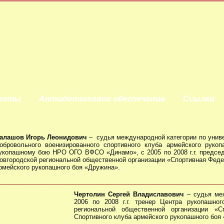
енты
Антидопинговое обеспечение
Ссылки
алашов Игорь Леонидович
– судья международной категории по униве
обровольного военизированного спортивного клуба армейского рукоп
укопашному бою НРО ОГО ВФСО «Динамо», с 2005 по 2008 г.г. председ
овгородской региональной общественной организации «Спортивная Феде
рмейского рукопашного боя «Дружина».
________________________________________________________________
Чертолин
Сергей Владиславович
– судья меж
2006 по 2008 г.г. тренер Центра рукопашно
региональной общественной организации «С
Спортивного клуба армейского рукопашного боя