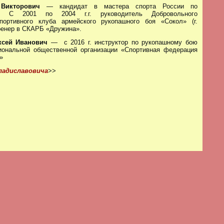
 Викторович
— кандидат в мастера спорта России по
. С 2001 по 2004 г.г. руководитель Добровольного
спортивного клуба армейского рукопашного боя «Сокол» (г.
тренер в СКАРБ «Дружина».
ксей Иванович
— с 2016 г. инструктор по рукопашному бою
иональной общественной организации «Спортивная федерация
»
ладиславовича
>>