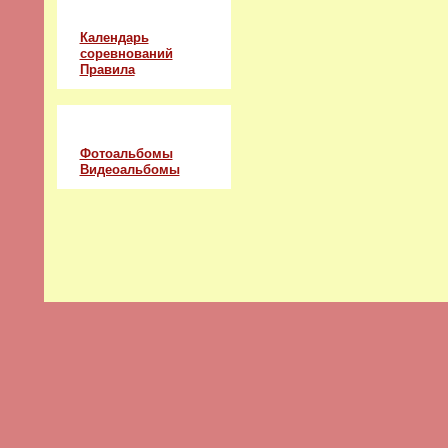
Соревнования
Календарь
соревнований
Правила
Альбомы
Фотоальбомы
Видеоальбомы