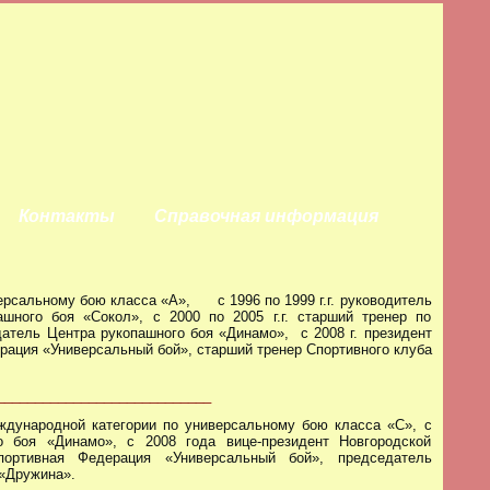
Контакты
Справочная информация
рсальному бою класса «А», с 1996 по 1999 г.г. руководитель
ашного боя «Сокол», с 2000 по 2005 г.г. старший тренер по
атель Центра рукопашного боя «Динамо», с 2008 г. президент
рация «Универсальный бой», старший тренер Спортивного клуба
____________________________
дународной категории по универсальному бою класса «С», с
го боя «Динамо», с 2008 года вице-президент Новгородской
портивная Федерация «Универсальный бой», председатель
 «Дружина».