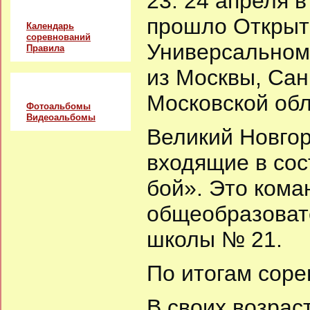
23. 24 апреля 
Соревнования
прошло Открыто
Календарь
соревнований
Универсальному
Правила
из Москвы, Сан
Альбомы
Московской об
Фотоальбомы
Видеоальбомы
Великий Новгор
входящие в со
бой». Это кома
общеобразоват
школы № 21.
По итогам соре
В своих возрас