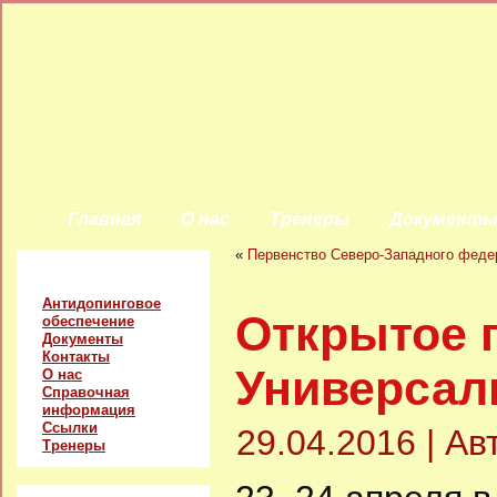
Главная
О нас
Тренеры
Документ
«
Первенство Северо-Западного федер
Главное меню
Антидопинговое
Открытое 
обеспечение
Документы
Контакты
Универсал
О нас
Справочная
информация
Ссылки
29.04.2016 | А
Тренеры