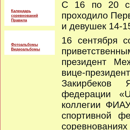
С 16 по 20 с
Соревнования
Календарь
проходило Пер
соревнований
Правила
и девушек 14-15
Альбомы
16 сентября с
Фотоальбомы
приветственны
Видеоальбомы
президент Меж
вице-президен
Закирбеков 
федерации «Un
коллегии ФИАУ
спортивной ф
соревнованиях 