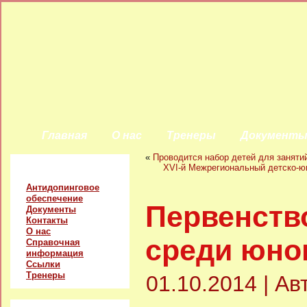
Главная
О нас
Тренеры
Документ
«
Проводится набор детей для занятий
Главное меню
XVI-й Межрегиональный детско-ю
Антидопинговое
обеспечение
Первенств
Документы
Контакты
О нас
среди юнош
Справочная
информация
Ссылки
Тренеры
01.10.2014 | А