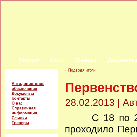
Главная
О нас
Тренеры
Документ
«
Подводя итоги
Главное меню
Первенств
Антидопинговое
обеспечение
Документы
Контакты
28.02.2013 | А
О нас
Справочная
информация
С 18 по 23 ф
Ссылки
Тренеры
проходило Пер