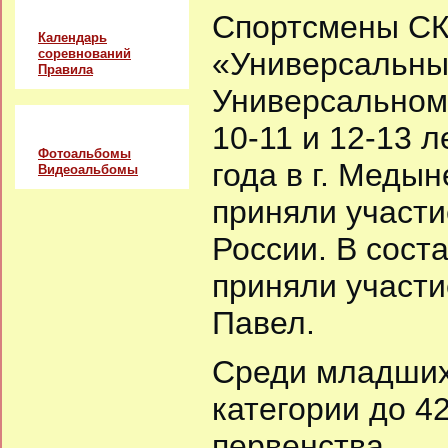
Соревнования
Спортсмены СК
Календарь
соревнований
«Универсальный
Правила
Универсальном
Альбомы
10-11 и 12-13 л
Фотоальбомы
года в г. Меды
Видеоальбомы
приняли участи
России. В сост
приняли участи
Павел.
Среди младших 
категории до 4
первенства.